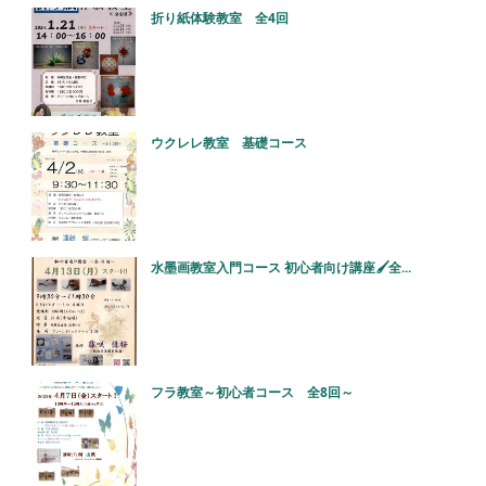
折り紙体験教室 全4回
ウクレレ教室 基礎コース
水墨画教室入門コース 初心者向け講座🖌全...
フラ教室～初心者コース 全8回～