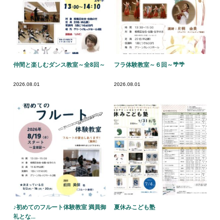
仲間と楽しむダンス教室～全8回～
フラ体験教室～６回～🌴🌴
2026.08.01
2026.08.01
♪初めてのフルート体験教室 満員御
夏休みこども塾
礼とな...