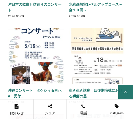
🎆日本の歌曲と盆踊りのコンサー
水彩画教室レベルアップコース～
ト
全１０回～...
2026.05.09
2026.05.09
沖縄コンサート タケシィ＆Miｋ
生き生き講座 回復期病棟におけ
a 受付...
る褥瘡の基...
2026.04.18
2026.04.11