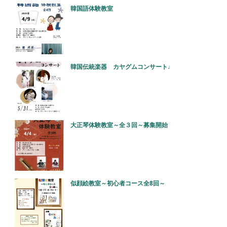
韓国語体験教室
韓国伝統楽器 カヤグムコンサート♩
大正琴体験教室～全３回～募集開始
似顔絵教室～初心者コース全8回～