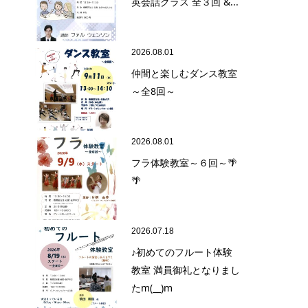
英会話クラス 全３回 &...
2026.08.01
仲間と楽しむダンス教室
～全8回～
2026.08.01
フラ体験教室～６回～🌴
🌴
2026.07.18
♪初めてのフルート体験
教室 満員御礼となりまし
たm(__)m