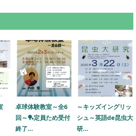
室
卓球体験教室～全6
～キッズイングリッ
回～🏓定員ため受付
シュ～英語de昆虫大
終了...
研...