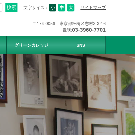
文字サイズ：
小
中
大
サイトマップ
〒174-0056 東京都板橋区志村3-32-6
03-3960-7701
電話:
グリーンカレッジ
SNS