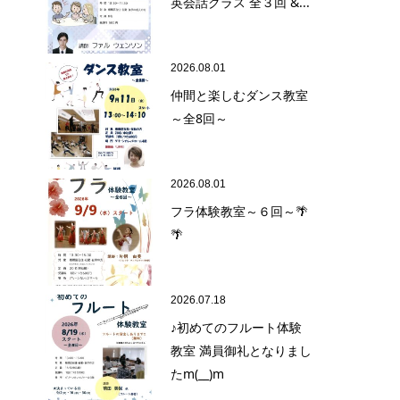
英会話クラス 全３回 &...
2026.08.01
仲間と楽しむダンス教室
～全8回～
2026.08.01
フラ体験教室～６回～🌴
🌴
2026.07.18
♪初めてのフルート体験
教室 満員御礼となりまし
たm(__)m