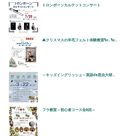
トロンボーンカルテットコンサート
🎄クリスマスの羊毛フェルト体験教室🐑…🐑...
～キッズイングリッシュ～英語de昆虫大研...
フラ教室～初心者コース全8回～