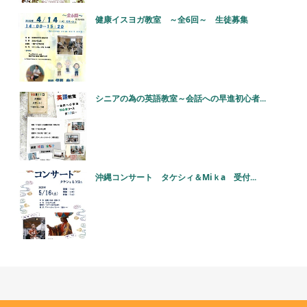
健康イスヨガ教室 ～全6回～ 生徒募集
シニアの為の英語教室～会話への早進初心者...
沖縄コンサート タケシィ＆Miｋa 受付...