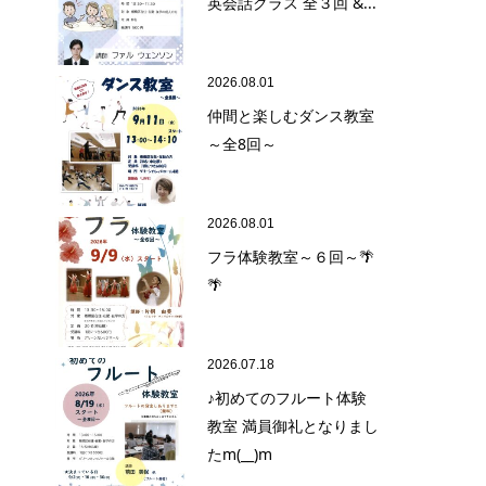
英会話クラス 全３回 &...
2026.08.01
仲間と楽しむダンス教室
～全8回～
2026.08.01
フラ体験教室～６回～🌴
🌴
2026.07.18
♪初めてのフルート体験
教室 満員御礼となりまし
たm(__)m