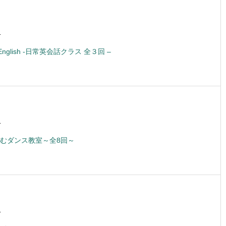
1
lk English -日常英会話クラス 全３回 –
1
むダンス教室～全8回～
1