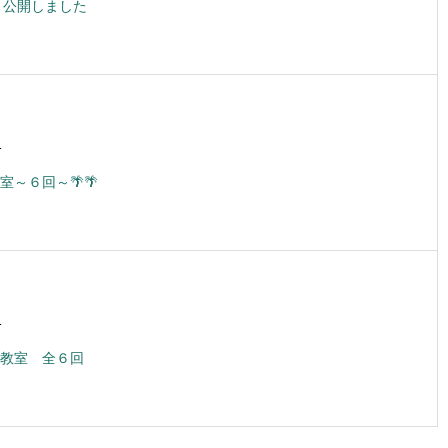
 公開しました
1
室～６回～🌴🌴
1
教室 全６回