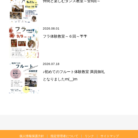
仲間と楽しむダンス教室～全8回～
2026.08.01
フラ体験教室～６回～🌴🌴
2026.07.18
♪初めてのフルート体験教室 満員御礼
となりましたm(__)m
個人情報保護方針
指定管理者について
リンク
サイトマップ