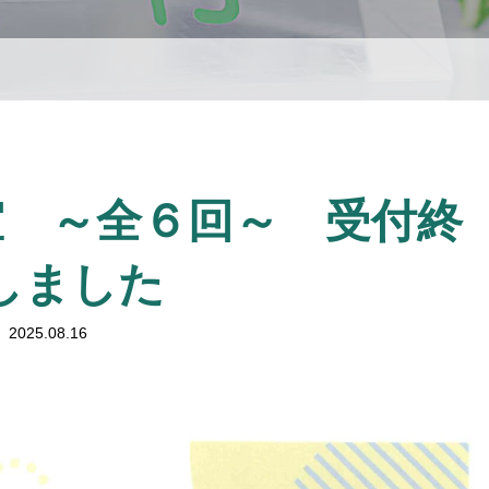
室 ～全６回～ 受付終
しました
2025.08.16