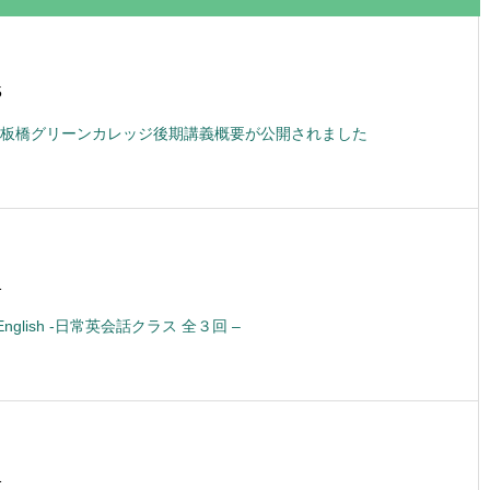
5
板橋グリーンカレッジ後期講義概要が公開されました
1
lk English -日常英会話クラス 全３回 –
1