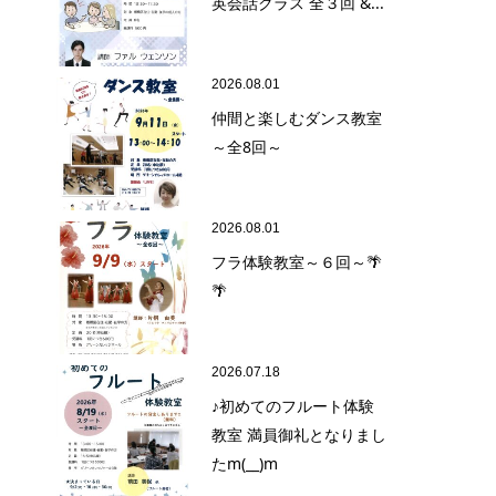
英会話クラス 全３回 &...
2026.08.01
仲間と楽しむダンス教室
～全8回～
2026.08.01
フラ体験教室～６回～🌴
🌴
2026.07.18
♪初めてのフルート体験
教室 満員御礼となりまし
たm(__)m