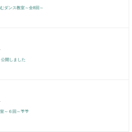
むダンス教室～全8回～
1
 公開しました
1
室～６回～🌴🌴