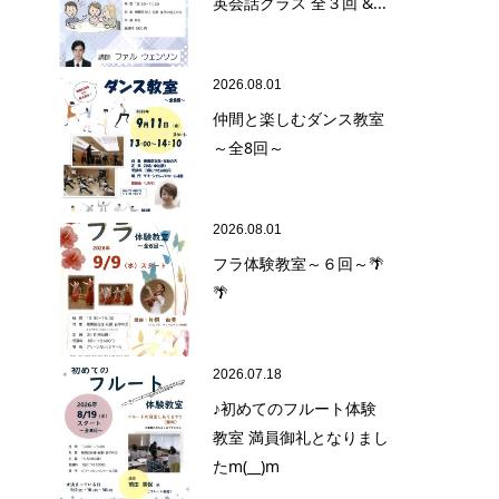
英会話クラス 全３回 &...
2026.08.01
仲間と楽しむダンス教室
～全8回～
2026.08.01
フラ体験教室～６回～🌴
🌴
2026.07.18
♪初めてのフルート体験
教室 満員御礼となりまし
たm(__)m