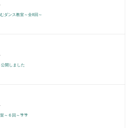
1
むダンス教室～全8回～
1
 公開しました
1
室～６回～🌴🌴