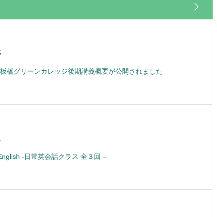
5
板橋グリーンカレッジ後期講義概要が公開されました
1
lk English -日常英会話クラス 全３回 –